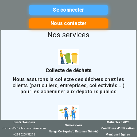
Se connecter
Nous contacter
Nos services
Collecte de déchets
Nous assurons la collecte des déchets chez les
clients (particuliers, entreprises, collectivités ...)
pour les acheminer aux dépotoirs publics
Contactez-nous
©Africlean 2026
Suivez-nous
Service de nettoyage
contact@africlean-services.com
Conditions d'utilisation
Nongo Conteyah /c Ratoma (Guinée)
Nous assurons des prestations d’entretien et de
+224 626853272
Mentions légales